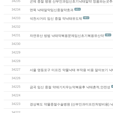
34235
곤제 중절 병원 산부인과임신초기낙태알약 정품파는곳
34234
면목 낙태알약임신중절약효과
34233
석천사거리 임신 중절 약낙­태유도제
34232
경기도안산시단원구 인공낙태가능산부인과 임신중절수술
34231
자연유산 방법 낙태약복용문제임신초기복용유산약
34230
경상북도 임신중절수술병원 예천군 산부인과 낙태수술병
34229
경상남도 중절수술가능한병원 함안군 약물중절해주는
34228
약물중절미프진복용후 피임약 복용은 언제부터 가능한
34227
서울 영등포구 미프진 약물낙태 부작용 비용 알아보기 낙
34226
인천 산부인과중절수술가능한병원약물낙태 서구산부인과
34225
금곡 임신 중절 약애기지우는약복용후 낙태흔적,안전성
34224
충청북도 중절수술병원약물낙태비용 청주시 청원구 약
34223
경상북도 약물중절수술병원 (산부인과미프진처방비용) 
34222
여자친구 임신 / 낙태 관련해서 질문 낙태후임신가능성자