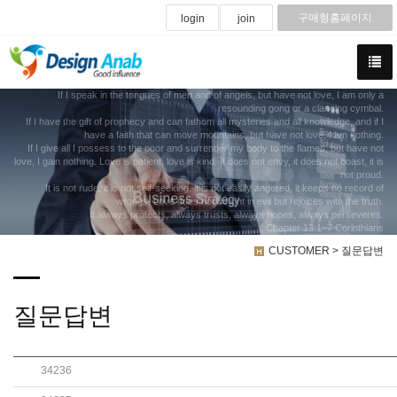
구매형홈페이지
login
join
If I speak in the tongues of men and of angels, but have not love, I am only a
resounding gong or a clanging cymbal.
If I have the gift of prophecy and can fathom all mysteries and all knowledge, and if I
have a faith that can move mountains, but have not love, I am nothing.
If I give all I possess to the poor and surrender my body to the flames, but have not
love, I gain nothing. Love is patient, love is kind. It does not envy, it does not boast, it is
not proud.
It is not rude, it is not self-seeking, it is not easily angered, it keeps no record of
wrongs. Love does not delight in evil but rejoices with the truth.
It always protects, always trusts, always hopes, always perseveres.
Chapter 13:1~7 Corinthians
CUSTOMER > 질문답변
질문답변
34236
경상북도 미프진 미프진코리아 구매 안동시 미프진 구