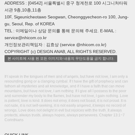
ADDRESS : [04542] 서울특별시 중구 청계천로 100 시그니처타워
서관 9층,10층,11층
10F, Sigeunicheotawo Seogwan, Cheonggyecheon-ro 100, Jung-
gu, Seoul, Rep. of KOREA
TEL : 이메일이나 상담 문의를 통해 문의해 주세요. E-MAIL :
service@nhicom.co.kr
개인정보관리책임자 : 김효상 (service @nhicom.co.kr)
COPYRIGHT (c) DESIGN ANAB, ALL RIGHTS RESERVED.
본 사이트에 사용 된 모든 이미지와 내용의 무단도용을 금지 합니다.
If I speak in the tongues of men and of angels, but have not love, I am only a
resounding gong or a clanging cymbal. If I have the gift of prophecy and can
fathom all mysteries and all knowledge, and if I have a faith that can move
mountains, but have not love, I am nothing. If I give all I possess to the poor
and surrender my body to the flames, but have not love, I gain nothing. Love
is patient, love is kind. It does not envy, it does not boast, it is not proud. It is
not rude, it is not self-seeking, it is not easily angered, it keeps no record of
wrongs. Love does not delight in evil but rejoices with the truth. It always
protects, always trusts, always hopes, always perseveres. Chapter 13:1~7
Corinthians